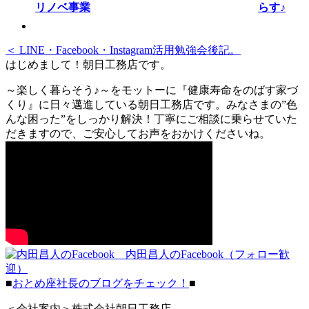
らす♪
＜ LINE・Facebook・Instagram活用勉強会後記。
はじめまして！朝日工務店です。
～楽しく暮らそう♪～をモットーに『健康寿命をのばす家づ
くり』に日々邁進している朝日工務店です。みなさまの”色
んな困った”をしっかり解決！丁寧にご相談に乗らせていた
だきますので、ご安心してお声をおかけくださいね。
内田昌人のFacebook（フォロー歓
迎）
■
おとめ座社長のブログをチェック！
■
＜会社案内＞株式会社朝日工務店