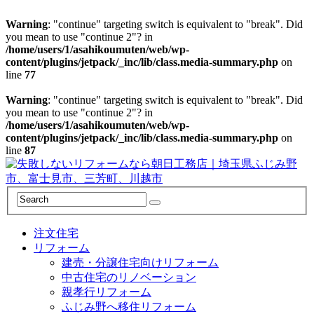
Warning
: "continue" targeting switch is equivalent to "break". Did
you mean to use "continue 2"? in
/home/users/1/asahikoumuten/web/wp-
content/plugins/jetpack/_inc/lib/class.media-summary.php
on
line
77
Warning
: "continue" targeting switch is equivalent to "break". Did
you mean to use "continue 2"? in
/home/users/1/asahikoumuten/web/wp-
content/plugins/jetpack/_inc/lib/class.media-summary.php
on
line
87
注文住宅
リフォーム
建売・分譲住宅向けリフォーム
中古住宅のリノベーション
親孝行リフォーム
ふじみ野へ移住リフォーム