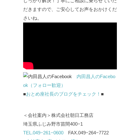
しっかり解決！丁寧にご相談に乗らせていた
だきますので、ご安心してお声をおかけくだ
さいね。
内田昌人のFacebo
ok（フォロー歓迎）
■
おとめ座社長のブログをチェック！
■
＜会社案内＞株式会社朝日工務店
埼玉県ふじみ野市苗間400−1
TEL.049−261−0600
FAX.049−264−7722