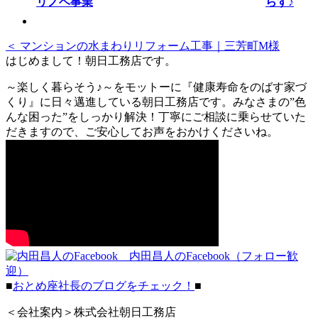
らす♪
＜ マンションの水まわりリフォーム工事｜三芳町M様
はじめまして！朝日工務店です。
～楽しく暮らそう♪～をモットーに『健康寿命をのばす家づ
くり』に日々邁進している朝日工務店です。みなさまの”色
んな困った”をしっかり解決！丁寧にご相談に乗らせていた
だきますので、ご安心してお声をおかけくださいね。
内田昌人のFacebook（フォロー歓
迎）
■
おとめ座社長のブログをチェック！
■
＜会社案内＞株式会社朝日工務店