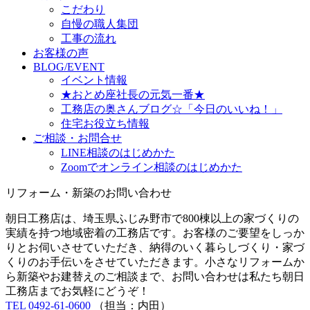
こだわり
自慢の職人集団
工事の流れ
お客様の声
BLOG/EVENT
イベント情報
★おとめ座社長の元気一番★
工務店の奥さんブログ☆「今日のいいね！」
住宅お役立ち情報
ご相談・お問合せ
LINE相談のはじめかた
Zoomでオンライン相談のはじめかた
リフォーム・新築のお問い合わせ
朝日工務店は、埼玉県ふじみ野市で800棟以上の家づくりの
実績を持つ地域密着の工務店です。お客様のご要望をしっか
りとお伺いさせていただき、納得のいく暮らしづくり・家づ
くりのお手伝いをさせていただきます。小さなリフォームか
ら新築やお建替えのご相談まで、お問い合わせは私たち朝日
工務店までお気軽にどうぞ！
TEL 0492-61-0600
（担当：内田）