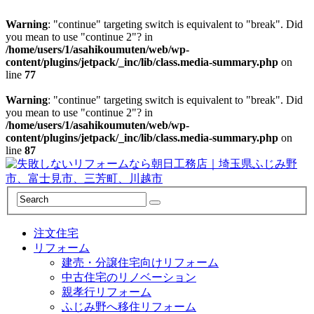
Warning
: "continue" targeting switch is equivalent to "break". Did
you mean to use "continue 2"? in
/home/users/1/asahikoumuten/web/wp-
content/plugins/jetpack/_inc/lib/class.media-summary.php
on
line
77
Warning
: "continue" targeting switch is equivalent to "break". Did
you mean to use "continue 2"? in
/home/users/1/asahikoumuten/web/wp-
content/plugins/jetpack/_inc/lib/class.media-summary.php
on
line
87
注文住宅
リフォーム
建売・分譲住宅向けリフォーム
中古住宅のリノベーション
親孝行リフォーム
ふじみ野へ移住リフォーム