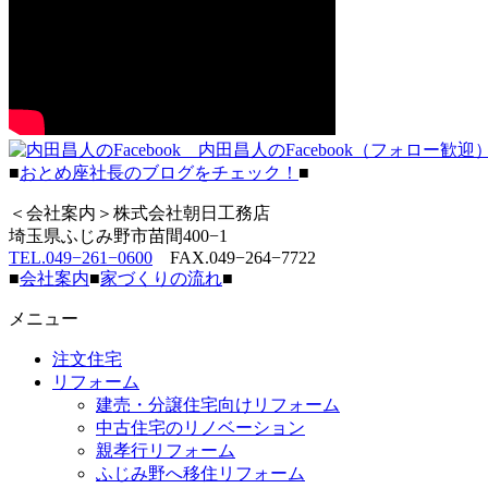
内田昌人のFacebook（フォロー歓迎
■
おとめ座社長のブログをチェック！
■
＜会社案内＞株式会社朝日工務店
埼玉県ふじみ野市苗間400−1
TEL.049−261−0600
FAX.049−264−7722
■
会社案内
■
家づくりの流れ
■
メニュー
注文住宅
リフォーム
建売・分譲住宅向けリフォーム
中古住宅のリノベーション
親孝行リフォーム
ふじみ野へ移住リフォーム