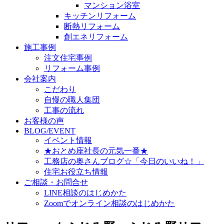
マンション浴室
キッチンリフォーム
断熱リフォーム
創エネリフォーム
施工事例
注文住宅事例
リフォーム事例
会社案内
こだわり
自慢の職人集団
工事の流れ
お客様の声
BLOG/EVENT
イベント情報
★おとめ座社長の元気一番★
工務店の奥さんブログ☆「今日のいいね！」
住宅お役立ち情報
ご相談・お問合せ
LINE相談のはじめかた
Zoomでオンライン相談のはじめかた