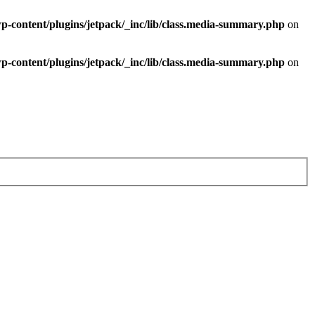
-content/plugins/jetpack/_inc/lib/class.media-summary.php
on
-content/plugins/jetpack/_inc/lib/class.media-summary.php
on