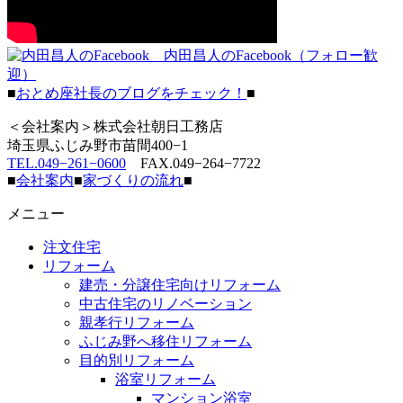
内田昌人のFacebook（フォロー歓
迎）
■
おとめ座社長のブログをチェック！
■
＜会社案内＞株式会社朝日工務店
埼玉県ふじみ野市苗間400−1
TEL.049−261−0600
FAX.049−264−7722
■
会社案内
■
家づくりの流れ
■
メニュー
注文住宅
リフォーム
建売・分譲住宅向けリフォーム
中古住宅のリノベーション
親孝行リフォーム
ふじみ野へ移住リフォーム
目的別リフォーム
浴室リフォーム
マンション浴室