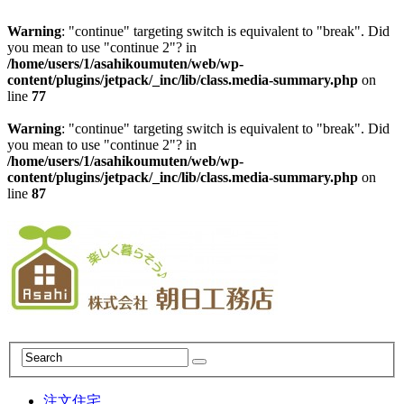
Warning
: "continue" targeting switch is equivalent to "break". Did
you mean to use "continue 2"? in
/home/users/1/asahikoumuten/web/wp-
content/plugins/jetpack/_inc/lib/class.media-summary.php
on
line
77
Warning
: "continue" targeting switch is equivalent to "break". Did
you mean to use "continue 2"? in
/home/users/1/asahikoumuten/web/wp-
content/plugins/jetpack/_inc/lib/class.media-summary.php
on
line
87
注文住宅