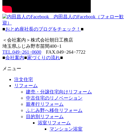
内田昌人のFacebook（フォロー歓
迎）
■
おとめ座社長のブログをチェック！
■
＜会社案内＞株式会社朝日工務店
埼玉県ふじみ野市苗間400−1
TEL.049−261−0600
FAX.049−264−7722
■
会社案内
■
家づくりの流れ
■
メニュー
注文住宅
リフォーム
建売・分譲住宅向けリフォーム
中古住宅のリノベーション
親孝行リフォーム
ふじみ野へ移住リフォーム
目的別リフォーム
浴室リフォーム
マンション浴室