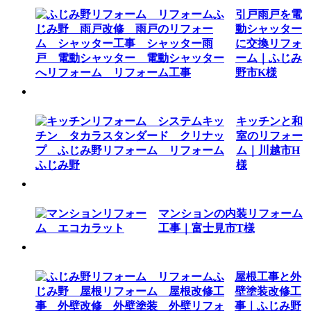
引戸雨戸を電
動シャッター
に交換リフォ
ーム｜ふじみ
野市K様
キッチンと和
室のリフォー
ム｜川越市H
様
マンションの内装リフォーム
工事｜富士見市T様
屋根工事と外
壁塗装改修工
事｜ふじみ野