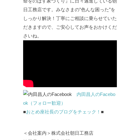
命をのばす家づくり』に日々邁進している朝
日工務店です。みなさまの”色んな困った”を
しっかり解決！丁寧にご相談に乗らせていた
だきますので、ご安心してお声をおかけくだ
さいね。
内田昌人のFacebo
ok（フォロー歓迎）
■
おとめ座社長のブログをチェック！
■
＜会社案内＞株式会社朝日工務店