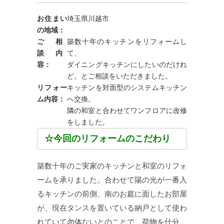
お住まい
埼玉県川越市
の地域：
ご 相
築数十年のキッチンをリフォームし
談 内
て、
容：
ダイニングキッチンにしたいのだけれ
ど。とご相談をいただきました。
リフォー
キッチンを対面型のシステムキッチン
ム内容：
へ交換。
隣の和室と合わせてワンフロアに改修
をしました。
☆今回のリフォームのこだわり
築数十年のご実家のキッチンと和室のリフォ
ームを承りました。合わせて陽の光が一番入
るキッチンの前側、南のお庭に面したお部屋
が、現在タンスを置いている納戸として使わ
れていて勿体ないとのことで、荷物を仕分