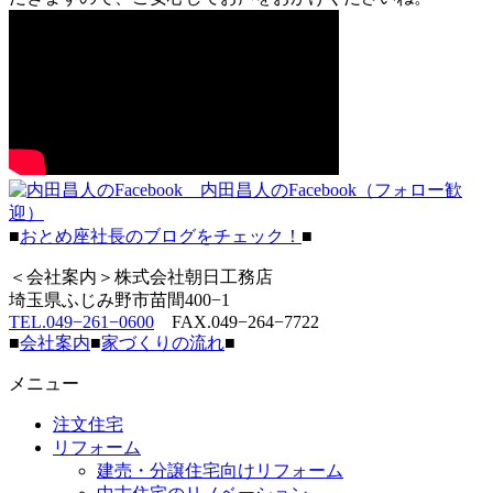
内田昌人のFacebook（フォロー歓
迎）
■
おとめ座社長のブログをチェック！
■
＜会社案内＞株式会社朝日工務店
埼玉県ふじみ野市苗間400−1
TEL.049−261−0600
FAX.049−264−7722
■
会社案内
■
家づくりの流れ
■
メニュー
注文住宅
リフォーム
建売・分譲住宅向けリフォーム