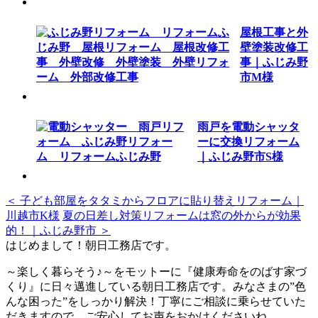
屋根工事と外
壁塗装改修工
事｜ふじみ野
市M様
雨戸を電動シャッタ
ーに交換リフォーム
｜ふじみ野市S様
＜ 子ども部屋をタタミからフロアに貼り替えリフォーム｜
川越市K様
夏の日差し対策リフォームは窓の外からが効果
的！｜ふじみ野市 ＞
はじめまして！朝日工務店です。
～楽しく暮らそう♪～をモットーに『健康寿命をのばす家づ
くり』に日々邁進している朝日工務店です。みなさまの”色
んな困った”をしっかり解決！丁寧にご相談に乗らせていた
だきますので、ご安心してお声をおかけくださいね。