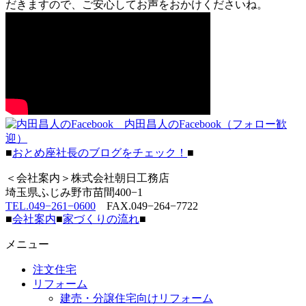
だきますので、ご安心してお声をおかけくださいね。
内田昌人のFacebook（フォロー歓
迎）
■
おとめ座社長のブログをチェック！
■
＜会社案内＞株式会社朝日工務店
埼玉県ふじみ野市苗間400−1
TEL.049−261−0600
FAX.049−264−7722
■
会社案内
■
家づくりの流れ
■
メニュー
注文住宅
リフォーム
建売・分譲住宅向けリフォーム