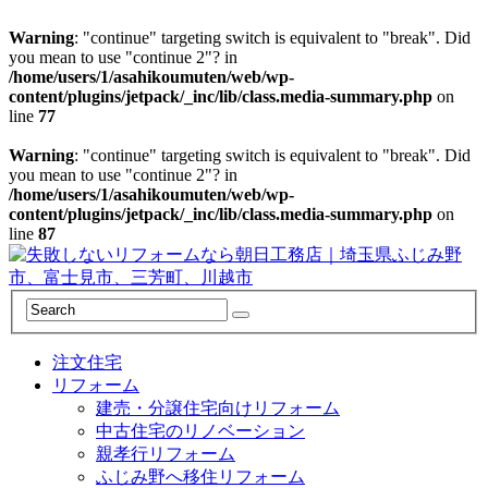
Warning
: "continue" targeting switch is equivalent to "break". Did
you mean to use "continue 2"? in
/home/users/1/asahikoumuten/web/wp-
content/plugins/jetpack/_inc/lib/class.media-summary.php
on
line
77
Warning
: "continue" targeting switch is equivalent to "break". Did
you mean to use "continue 2"? in
/home/users/1/asahikoumuten/web/wp-
content/plugins/jetpack/_inc/lib/class.media-summary.php
on
line
87
注文住宅
リフォーム
建売・分譲住宅向けリフォーム
中古住宅のリノベーション
親孝行リフォーム
ふじみ野へ移住リフォーム