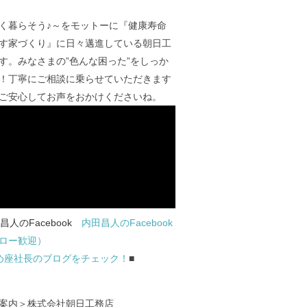
く暮らそう♪～をモットーに『健康寿命
す家づくり』に日々邁進している朝日工
す。みなさまの”色んな困った”をしっか
！丁寧にご相談に乗らせていただきます
ご安心してお声をおかけくださいね。
内田昌人のFacebook
ロー歓迎）
め座社長のブログをチェック！
■
案内＞株式会社朝日工務店