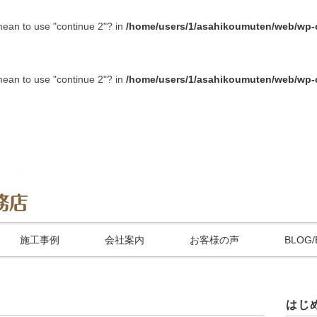
 mean to use "continue 2"? in
/home/users/1/asahikoumuten/web/wp-c
 mean to use "continue 2"? in
/home/users/1/asahikoumuten/web/wp-c
施工事例
会社案内
お客様の声
BLOG/
はじ