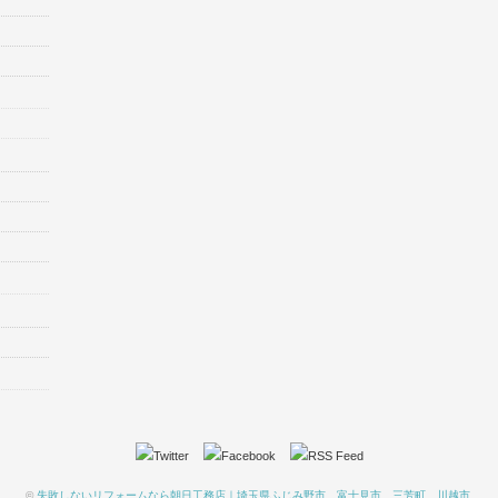
©
失敗しないリフォームなら朝日工務店｜埼玉県ふじみ野市、富士見市、三芳町、川越市
.