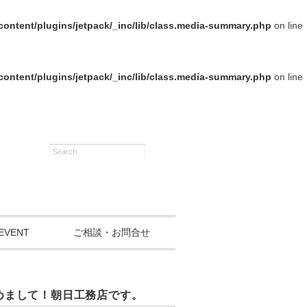
ontent/plugins/jetpack/_inc/lib/class.media-summary.php
on line
ontent/plugins/jetpack/_inc/lib/class.media-summary.php
on line
EVENT
ご相談・お問合せ
めまして！朝日工務店です。