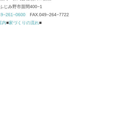
ふじみ野市苗間400−1
49−261−0600
FAX.049−264−7722
案内
■
家づくりの流れ
■