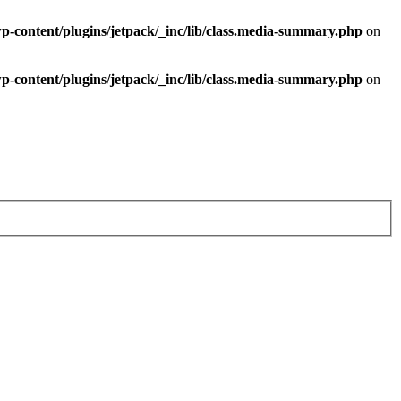
-content/plugins/jetpack/_inc/lib/class.media-summary.php
on
-content/plugins/jetpack/_inc/lib/class.media-summary.php
on