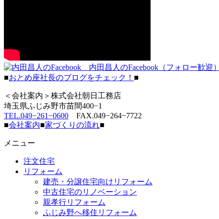
内田昌人のFacebook（フォロー歓迎
■
おとめ座社長のブログをチェック！
■
＜会社案内＞株式会社朝日工務店
埼玉県ふじみ野市苗間400−1
TEL.049−261−0600
FAX.049−264−7722
■
会社案内
■
家づくりの流れ
■
メニュー
注文住宅
リフォーム
建売・分譲住宅向けリフォーム
中古住宅のリノベーション
親孝行リフォーム
ふじみ野へ移住リフォーム