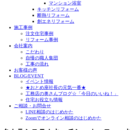
マンション浴室
キッチンリフォーム
断熱リフォーム
創エネリフォーム
施工事例
注文住宅事例
リフォーム事例
会社案内
こだわり
自慢の職人集団
工事の流れ
お客様の声
BLOG/EVENT
イベント情報
★おとめ座社長の元気一番★
工務店の奥さんブログ☆「今日のいいね！」
住宅お役立ち情報
ご相談・お問合せ
LINE相談のはじめかた
Zoomでオンライン相談のはじめかた