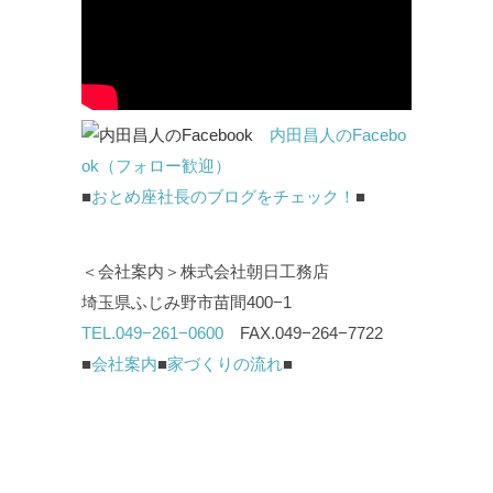
内田昌人のFacebo
ok（フォロー歓迎）
■
おとめ座社長のブログをチェック！
■
＜会社案内＞株式会社朝日工務店
埼玉県ふじみ野市苗間400−1
TEL.049−261−0600
FAX.049−264−7722
■
会社案内
■
家づくりの流れ
■