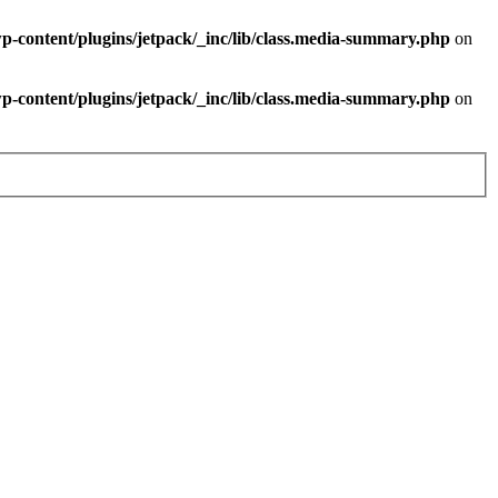
-content/plugins/jetpack/_inc/lib/class.media-summary.php
on
-content/plugins/jetpack/_inc/lib/class.media-summary.php
on