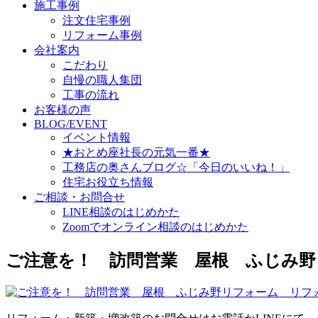
施工事例
注文住宅事例
リフォーム事例
会社案内
こだわり
自慢の職人集団
工事の流れ
お客様の声
BLOG/EVENT
イベント情報
★おとめ座社長の元気一番★
工務店の奥さんブログ☆「今日のいいね！」
住宅お役立ち情報
ご相談・お問合せ
LINE相談のはじめかた
Zoomでオンライン相談のはじめかた
ご注意を！ 訪問営業 屋根 ふじみ