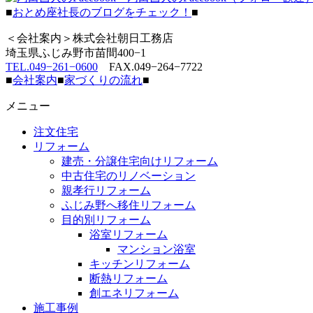
■
おとめ座社長のブログをチェック！
■
＜会社案内＞株式会社朝日工務店
埼玉県ふじみ野市苗間400−1
TEL.049−261−0600
FAX.049−264−7722
■
会社案内
■
家づくりの流れ
■
メニュー
注文住宅
リフォーム
建売・分譲住宅向けリフォーム
中古住宅のリノベーション
親孝行リフォーム
ふじみ野へ移住リフォーム
目的別リフォーム
浴室リフォーム
マンション浴室
キッチンリフォーム
断熱リフォーム
創エネリフォーム
施工事例