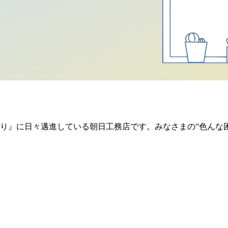
り』に日々邁進している朝日工務店です。みなさまの”色んな
）