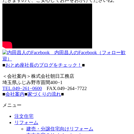
だきますので、ご安心してお声をおかけくださいね。
内田昌人のFacebook（フォロー歓
迎）
■
おとめ座社長のブログをチェック！
■
＜会社案内＞株式会社朝日工務店
埼玉県ふじみ野市苗間400−1
TEL.049−261−0600
FAX.049−264−7722
■
会社案内
■
家づくりの流れ
■
メニュー
注文住宅
リフォーム
建売・分譲住宅向けリフォーム