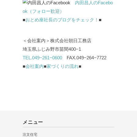
内田昌人のFacebo
ok（フォロー歓迎）
■
おとめ座社長のブログをチェック！
■
＜会社案内＞株式会社朝日工務店
埼玉県ふじみ野市苗間400−1
TEL.049−261−0600
FAX.049−264−7722
■
会社案内
■
家づくりの流れ
■
メニュー
注文住宅