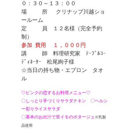
０：３０～１３：００
場 所 クリナップ川越ショ
ールーム
定 員 １２名様（完全予約
制）
参加 費用 １，０００円
講 師 料理研究家 ﾃｰﾌﾞﾙｺｰ
ﾃﾞｨﾈｰﾀｰ 松尾絢子様
☆当日の持ち物・エプロン タオ
ル
♡ピンクの恋するお料理メニュー♡
〇しっとり手づくりサラダチキン 〇ヘルシ
ー彩りライスサラダ
〇基本のお出汁で里イモのポタージュ
※乳製
品使用