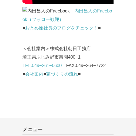
内田昌人のFacebo
ok（フォロー歓迎）
■
おとめ座社長のブログをチェック！
■
＜会社案内＞株式会社朝日工務店
埼玉県ふじみ野市苗間400−1
TEL.049−261−0600
FAX.049−264−7722
■
会社案内
■
家づくりの流れ
■
メニュー