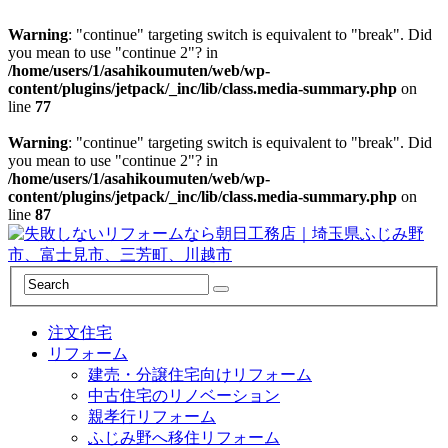
Warning
: "continue" targeting switch is equivalent to "break". Did
you mean to use "continue 2"? in
/home/users/1/asahikoumuten/web/wp-
content/plugins/jetpack/_inc/lib/class.media-summary.php
on
line
77
Warning
: "continue" targeting switch is equivalent to "break". Did
you mean to use "continue 2"? in
/home/users/1/asahikoumuten/web/wp-
content/plugins/jetpack/_inc/lib/class.media-summary.php
on
line
87
注文住宅
リフォーム
建売・分譲住宅向けリフォーム
中古住宅のリノベーション
親孝行リフォーム
ふじみ野へ移住リフォーム