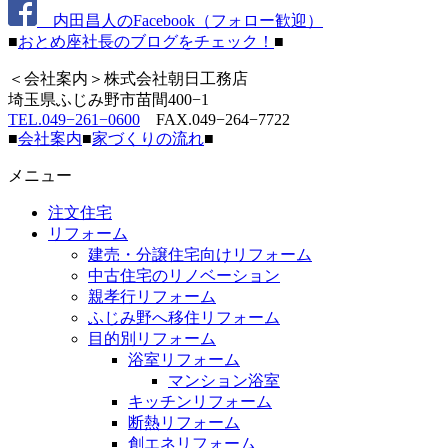
内田昌人のFacebook（フォロー歓迎）
■
おとめ座社長のブログをチェック！
■
＜会社案内＞株式会社朝日工務店
埼玉県ふじみ野市苗間400−1
TEL.049−261−0600
FAX.049−264−7722
■
会社案内
■
家づくりの流れ
■
メニュー
注文住宅
リフォーム
建売・分譲住宅向けリフォーム
中古住宅のリノベーション
親孝行リフォーム
ふじみ野へ移住リフォーム
目的別リフォーム
浴室リフォーム
マンション浴室
キッチンリフォーム
断熱リフォーム
創エネリフォーム