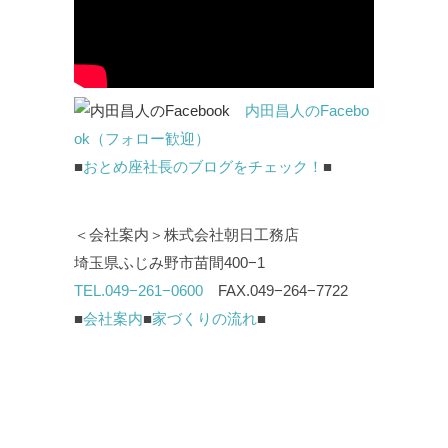
内田昌人のFacebo
ok（フォロー歓迎）
■
おとめ座社長のブログをチェック！
■
＜会社案内＞株式会社朝日工務店
埼玉県ふじみ野市苗間400−1
TEL.049−261−0600
FAX.049−264−7722
■
会社案内
■
家づくりの流れ
■