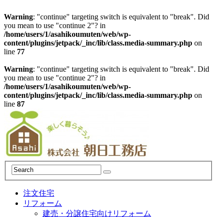
Warning
: "continue" targeting switch is equivalent to "break". Did
you mean to use "continue 2"? in
/home/users/1/asahikoumuten/web/wp-
content/plugins/jetpack/_inc/lib/class.media-summary.php
on
line
77
Warning
: "continue" targeting switch is equivalent to "break". Did
you mean to use "continue 2"? in
/home/users/1/asahikoumuten/web/wp-
content/plugins/jetpack/_inc/lib/class.media-summary.php
on
line
87
注文住宅
リフォーム
建売・分譲住宅向けリフォーム