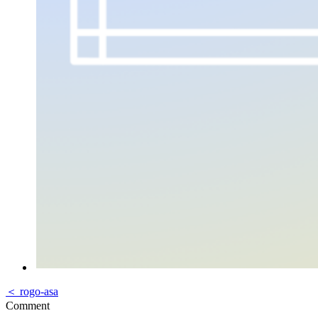
＜ rogo-asa
Comment