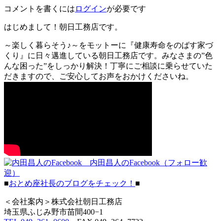
コメントを書くには
ログイン
が必要です
はじめまして！朝日工務店です。
～楽しく暮らそう♪～をモットーに『健康寿命をのばす家づ
くり』に日々邁進している朝日工務店です。みなさまの”色
んな困った”をしっかり解決！丁寧にご相談に乗らせていた
だきますので、ご安心してお声をおかけくださいね。
内田昌人のFacebook（フォロー歓
迎）
■
おとめ座社長のブログをチェック！
■
＜会社案内＞株式会社朝日工務店
埼玉県ふじみ野市苗間400−1