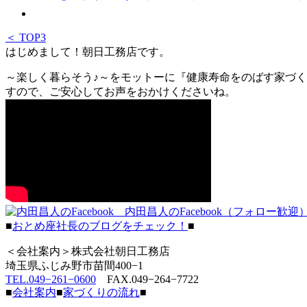
＜ TOP3
はじめまして！朝日工務店です。
～楽しく暮らそう♪～をモットーに『健康寿命をのばす家づく
すので、ご安心してお声をおかけくださいね。
内田昌人のFacebook（フォロー歓迎
■
おとめ座社長のブログをチェック！
■
＜会社案内＞株式会社朝日工務店
埼玉県ふじみ野市苗間400−1
TEL.049−261−0600
FAX.049−264−7722
■
会社案内
■
家づくりの流れ
■