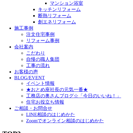
マンション浴室
キッチンリフォーム
断熱リフォーム
創エネリフォーム
施工事例
注文住宅事例
リフォーム事例
会社案内
こだわり
自慢の職人集団
工事の流れ
お客様の声
BLOG/EVENT
イベント情報
★おとめ座社長の元気一番★
工務店の奥さんブログ☆「今日のいいね！」
住宅お役立ち情報
ご相談・お問合せ
LINE相談のはじめかた
Zoomでオンライン相談のはじめかた