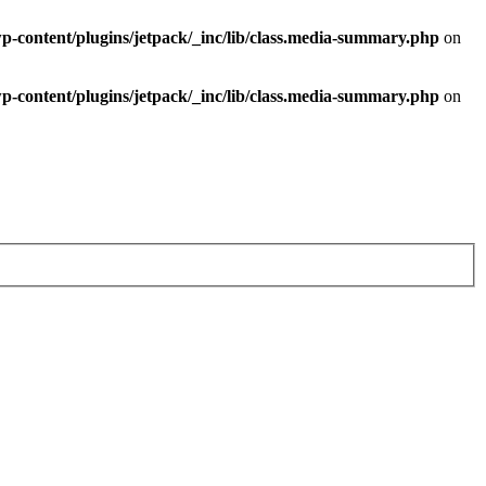
-content/plugins/jetpack/_inc/lib/class.media-summary.php
on
-content/plugins/jetpack/_inc/lib/class.media-summary.php
on