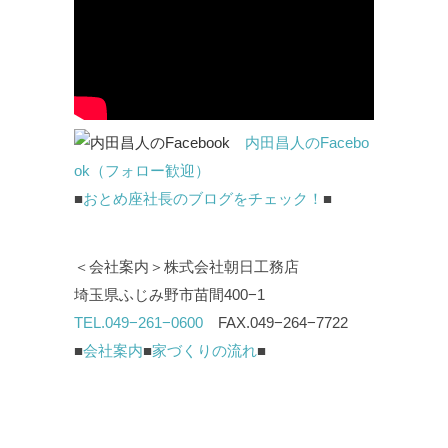
内田昌人のFacebo
ok（フォロー歓迎）
■
おとめ座社長のブログをチェック！
■
＜会社案内＞株式会社朝日工務店
埼玉県ふじみ野市苗間400−1
TEL.049−261−0600
FAX.049−264−7722
■
会社案内
■
家づくりの流れ
■