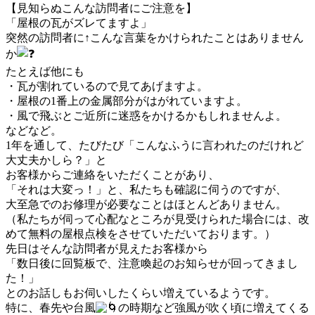
【見知らぬこんな訪問者にご注意を】
「屋根の瓦がズレてますよ」
突然の訪問者に↑こんな言葉をかけられたことはありません
か
たとえば他にも
・瓦が割れているので見てあげますよ。
・屋根の1番上の金属部分がはがれていますよ。
・風で飛ぶとご近所に迷惑をかけるかもしれませんよ。
などなど。
1年を通して、たびたび「こんなふうに言われたのだけれど
大丈夫かしら？」と
お客様からご連絡をいただくことがあり、
「それは大変っ！」と、私たちも確認に伺うのですが、
大至急でのお修理が必要なことはほとんどありません。
（私たちが伺って心配なところが見受けられた場合には、改
めて無料の屋根点検をさせていただいております。）
先日はそんな訪問者が見えたお客様から
「数日後に回覧板で、注意喚起のお知らせが回ってきまし
た！」
とのお話しもお伺いしたくらい増えているようです。
特に、春先や台風
の時期など強風が吹く頃に増えてくる