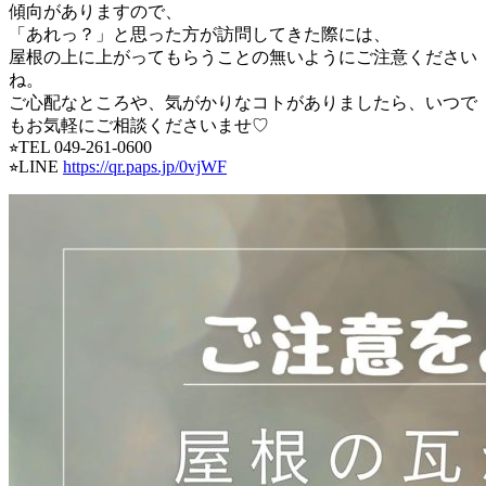
傾向がありますので、
「あれっ？」と思った方が訪問してきた際には、
屋根の上に上がってもらうことの無いようにご注意ください
ね。
ご心配なところや、気がかりなコトがありましたら、いつで
もお気軽にご相談くださいませ♡
⭐︎
TEL 049-261-0600
⭐︎
LINE
https://qr.paps.jp/0vjWF