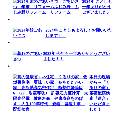
2024年 ことしも
一年ありがとう
ございました♪
2024年 ことしもよろしくお願いいた
します！！
2023年 今年も一年ありがとうござい
ました！！
本日の現場
から～「く
るりの家」
基礎配筋検
査『適合』
いただきま
した！