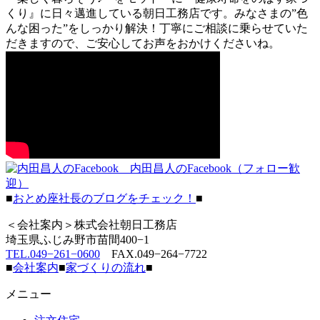
くり』に日々邁進している朝日工務店です。みなさまの”色
んな困った”をしっかり解決！丁寧にご相談に乗らせていた
だきますので、ご安心してお声をおかけくださいね。
内田昌人のFacebook（フォロー歓
迎）
■
おとめ座社長のブログをチェック！
■
＜会社案内＞株式会社朝日工務店
埼玉県ふじみ野市苗間400−1
TEL.049−261−0600
FAX.049−264−7722
■
会社案内
■
家づくりの流れ
■
メニュー