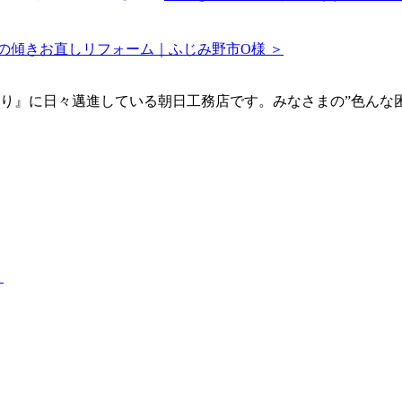
の傾きお直しリフォーム｜ふじみ野市O様 ＞
り』に日々邁進している朝日工務店です。みなさまの”色んな
）