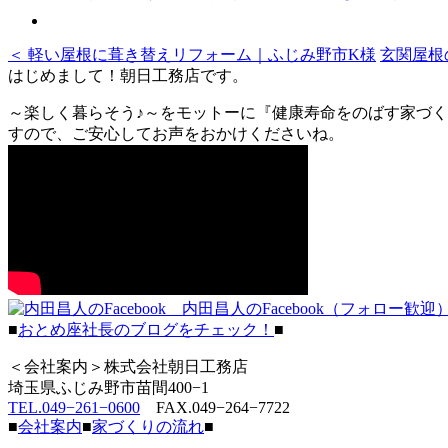
＜ 軽い屋根に葺き替えリフォーム｜ふじみ野市K様
玄関屋根
はじめまして！朝日工務店です。
～楽しく暮らそう♪～をモットーに『健康寿命をのばす家づく
すので、ご安心してお声をおかけくださいね。
内田昌人のFacebook（フォロー歓迎
■
おとめ座社長のブログをチェック！
■
＜会社案内＞株式会社朝日工務店
埼玉県ふじみ野市苗間400−1
TEL.049−261−0600
FAX.049−264−7722
■
会社案内
■
家づくりの流れ
■