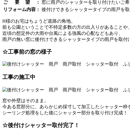
ご 要 望 ：
窓に雨戸のシャッターを取り付けたいご希
リフォーム内容：
後付けできるシャッタータイプの雨戸を取
H様のお宅はちょうど道路の角地。
前も公園ということで不特定多数の方の出入りがあることや
近頃の想定外の大雨や台風による強風の心配などもあり、
雨戸の無い窓に後付けできるシャッタータイプの雨戸を取付
☆工事前の窓の様子
工事の施工中
窓や外壁はそのまま。
今ある窓部分に、あらかじめ採寸して加工したシャッター枠
シーリング処理をした後にシャッター部分を取り付け完成！
☆後付けシャッター取付完了！