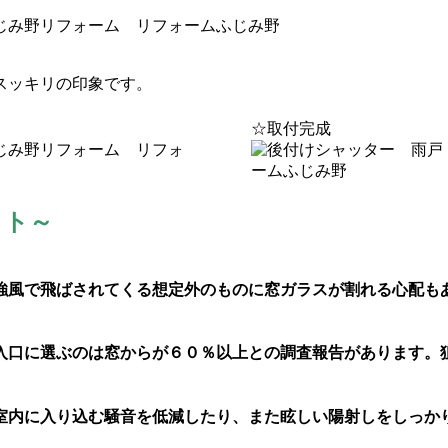
。
スッキリの印象です。
☆取付完成
ット～
強風で飛ばされてくる想定外のものに窓ガラスが割れる心配も
入口に選ぶのは窓からが６０％以上との調査報告があります。
室内に入り込む騒音を低減したり、また眩しい陽射しをしっか