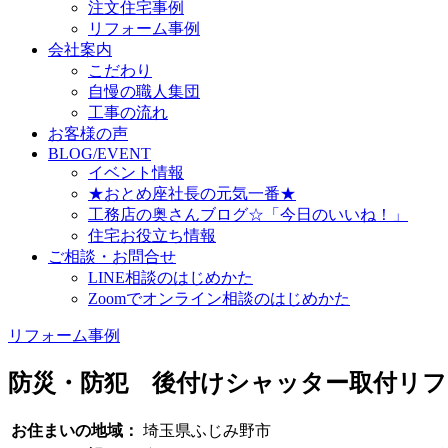
注文住宅事例
リフォーム事例
会社案内
こだわり
自慢の職人集団
工事の流れ
お客様の声
BLOG/EVENT
イベント情報
★おとめ座社長の元気一番★
工務店の奥さんブログ☆「今日のいいね！」
住宅お役立ち情報
ご相談・お問合せ
LINE相談のはじめかた
Zoomでオンライン相談のはじめかた
リフォーム事例
防災・防犯 後付けシャッター取付リフ
お住まいの地域：
埼玉県ふじみ野市