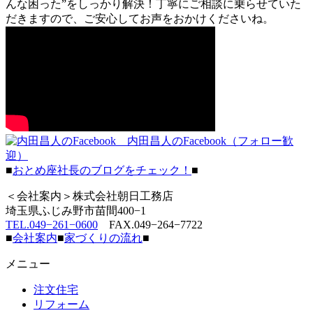
んな困った”をしっかり解決！丁寧にご相談に乗らせていた
だきますので、ご安心してお声をおかけくださいね。
内田昌人のFacebook（フォロー歓
迎）
■
おとめ座社長のブログをチェック！
■
＜会社案内＞株式会社朝日工務店
埼玉県ふじみ野市苗間400−1
TEL.049−261−0600
FAX.049−264−7722
■
会社案内
■
家づくりの流れ
■
メニュー
注文住宅
リフォーム