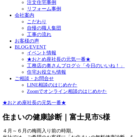
注文住宅事例
リフォーム事例
会社案内
こだわり
自慢の職人集団
工事の流れ
お客様の声
BLOG/EVENT
イベント情報
★おとめ座社長の元気一番★
工務店の奥さんブログ☆「今日のいいね！」
住宅お役立ち情報
ご相談・お問合せ
LINE相談のはじめかた
Zoomでオンライン相談のはじめかた
★おとめ座社長の元気一番★
住まいの健康診断｜富士見市S様
４月～６月の梅雨入り前の時期。