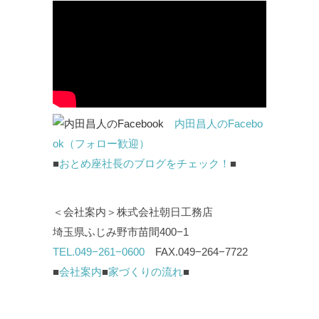
内田昌人のFacebo
ok（フォロー歓迎）
■
おとめ座社長のブログをチェック！
■
＜会社案内＞株式会社朝日工務店
埼玉県ふじみ野市苗間400−1
TEL.049−261−0600
FAX.049−264−7722
■
会社案内
■
家づくりの流れ
■