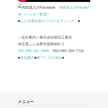
内田昌人のFacebo
ok（フォロー歓迎）
■
おとめ座社長のブログをチェック！
■
＜会社案内＞株式会社朝日工務店
埼玉県ふじみ野市苗間400−1
TEL.049−261−0600
FAX.049−264−7722
■
会社案内
■
家づくりの流れ
■
メニュー