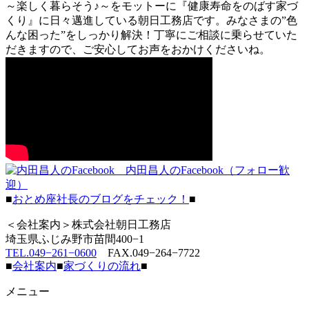
～楽しく暮らそう♪～をモットーに『健康寿命をのばす家づ
くり』に日々邁進している朝日工務店です。みなさまの”色
んな困った”をしっかり解決！丁寧にご相談に乗らせていた
だきますので、ご安心してお声をおかけくださいね。
内田昌人のFacebook（フォロー歓
迎）
■
おとめ座社長のブログをチェック！
■
＜会社案内＞株式会社朝日工務店
埼玉県ふじみ野市苗間400−1
TEL.049−261−0600
FAX.049−264−7722
■
会社案内
■
家づくりの流れ
■
メニュー