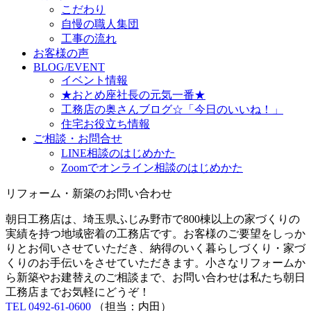
こだわり
自慢の職人集団
工事の流れ
お客様の声
BLOG/EVENT
イベント情報
★おとめ座社長の元気一番★
工務店の奥さんブログ☆「今日のいいね！」
住宅お役立ち情報
ご相談・お問合せ
LINE相談のはじめかた
Zoomでオンライン相談のはじめかた
リフォーム・新築のお問い合わせ
朝日工務店は、埼玉県ふじみ野市で800棟以上の家づくりの
実績を持つ地域密着の工務店です。お客様のご要望をしっか
りとお伺いさせていただき、納得のいく暮らしづくり・家づ
くりのお手伝いをさせていただきます。小さなリフォームか
ら新築やお建替えのご相談まで、お問い合わせは私たち朝日
工務店までお気軽にどうぞ！
TEL 0492-61-0600
（担当：内田）