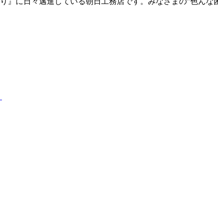
り』に日々邁進している朝日工務店です。みなさまの”色んな
）