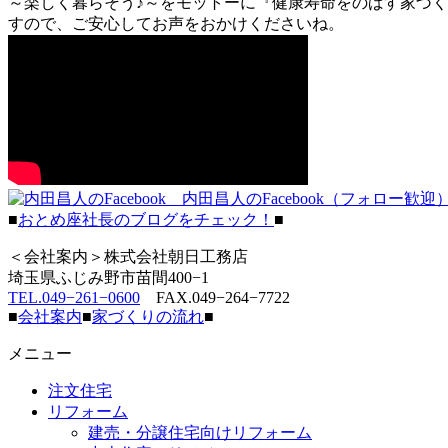
～楽しく暮らそう♪～をモットーに『健康寿命をのばす家づく
すので、ご安心してお声をおかけくださいね。
内田昌人のFacebook（フォロー歓迎
■
おとめ座社長のブログをチェック！
■
＜会社案内＞株式会社朝日工務店
埼玉県ふじみ野市苗間400−1
TEL.049−261−0600
FAX.049−264−7722
■
会社案内
■
家づくりの流れ
■
メニュー
注文住宅
リフォーム
建売・分譲住宅向けリフォーム