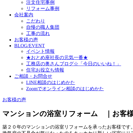
注文住宅事例
リフォーム事例
会社案内
こだわり
自慢の職人集団
工事の流れ
お客様の声
BLOG/EVENT
イベント情報
★おとめ座社長の元気一番★
工務店の奥さんブログ☆「今日のいいね！」
住宅お役立ち情報
ご相談・お問合せ
LINE相談のはじめかた
Zoomでオンライン相談のはじめかた
お客様の声
マンションの浴室リフォーム ｜お客様
築２０年のマンションの浴室リフォームを承ったお客様です