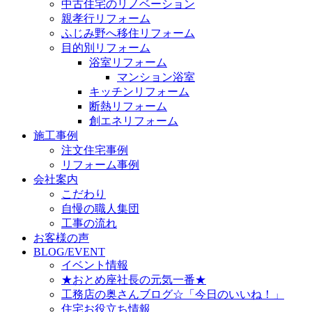
中古住宅のリノベーション
親孝行リフォーム
ふじみ野へ移住リフォーム
目的別リフォーム
浴室リフォーム
マンション浴室
キッチンリフォーム
断熱リフォーム
創エネリフォーム
施工事例
注文住宅事例
リフォーム事例
会社案内
こだわり
自慢の職人集団
工事の流れ
お客様の声
BLOG/EVENT
イベント情報
★おとめ座社長の元気一番★
工務店の奥さんブログ☆「今日のいいね！」
住宅お役立ち情報