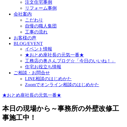
注文住宅事例
リフォーム事例
会社案内
こだわり
自慢の職人集団
工事の流れ
お客様の声
BLOG/EVENT
イベント情報
★おとめ座社長の元気一番★
工務店の奥さんブログ☆「今日のいいね！」
住宅お役立ち情報
ご相談・お問合せ
LINE相談のはじめかた
Zoomでオンライン相談のはじめかた
★おとめ座社長の元気一番★
本日の現場から～事務所の外壁改修工
事施工中！